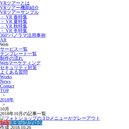
VRツアーとは
VRツアー機能紹介
VRツアーサンプル
－ VR 春特集
－ VR 夏特集
－ VR 秋特集
－ VR 冬特集
360°パノラマ活用事例
AR
Web
サービス一覧
テンプレート一覧
制作の流れ
Webマーケティング
セキュリティ対策
よくある質問
Works
News
Contact
TOP
>
2018年
>
10月
2018年10月の記事一覧
Tech
スタッフブログ
作成
2018.10.26