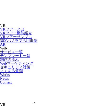
VR
VRツアーとは
VRツアー機能紹介
VRツアーサンプル
360°パノラマ活用事例
AR
Web
サービス一覧
テンプレート一覧
制作の流れ
Webマーケティング
セキュリティ対策
よくある質問
Works
News
Contact
VR