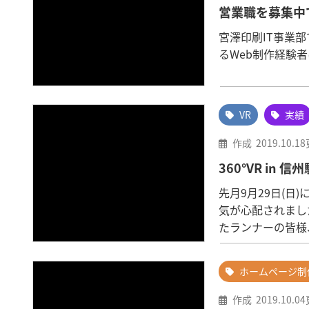
営業職を募集中
宮澤印刷IT事業部
るWeb制作経験
VR
実績
作成
2019.10.18
360°VR in
先月9月29日(
気が心配されまし
たランナーの皆様
ホームページ制
作成
2019.10.04