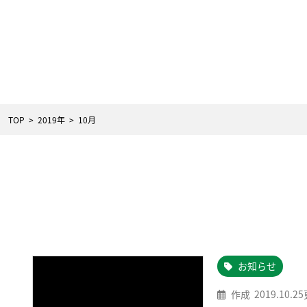
TOP
  >  
2019年
  >  
10月
お知らせ
作成
2019.10.25