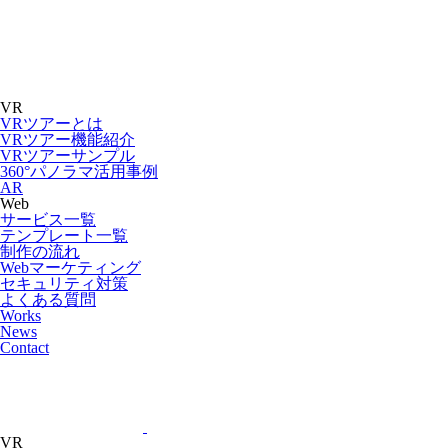
VR
VRツアーとは
VRツアー機能紹介
VRツアーサンプル
360°パノラマ活用事例
AR
Web
サービス一覧
テンプレート一覧
制作の流れ
Webマーケティング
セキュリティ対策
よくある質問
Works
News
Contact
VR