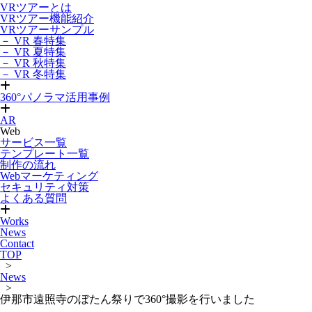
VRツアーとは
VRツアー機能紹介
VRツアーサンプル
－ VR 春特集
－ VR 夏特集
－ VR 秋特集
－ VR 冬特集
360°パノラマ活用事例
AR
Web
サービス一覧
テンプレート一覧
制作の流れ
Webマーケティング
セキュリティ対策
よくある質問
Works
News
Contact
TOP
>
News
>
伊那市遠照寺のぼたん祭りで360°撮影を行いました