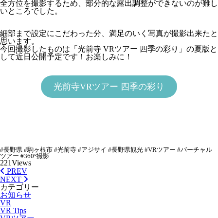
全方位を撮影するため、部分的な露出調整ができないのが難し
いところでした。
細部まで設定にこだわった分、満足のいく写真が撮影出来たと
思います。
今回撮影したものは「
光前寺
VRツアー
四季の彩り
」の夏版と
して近日公開予定です！お楽しみに！
光前寺VRツアー 四季の彩り
#長野県 #駒ヶ根市 #光前寺 #アジサイ #長野県観光 #VRツアー #バーチャル
ツアー #360°撮影
221
Views
PREV
NEXT
カテゴリー
お知らせ
VR
VR Tips