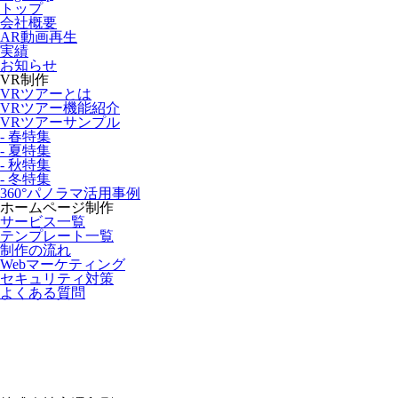
トップ
会社概要
AR動画再生
実績
お知らせ
VR制作
VRツアーとは
VRツアー機能紹介
VRツアーサンプル
- 春特集
- 夏特集
- 秋特集
- 冬特集
360°パノラマ活用事例
ホームページ制作
サービス一覧
テンプレート一覧
制作の流れ
Webマーケティング
セキュリティ対策
よくある質問