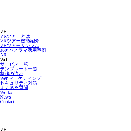
VR
VRツアーとは
VRツアー機能紹介
VRツアーサンプル
360°パノラマ活用事例
AR
Web
サービス一覧
テンプレート一覧
制作の流れ
Webマーケティング
セキュリティ対策
よくある質問
Works
News
Contact
VR