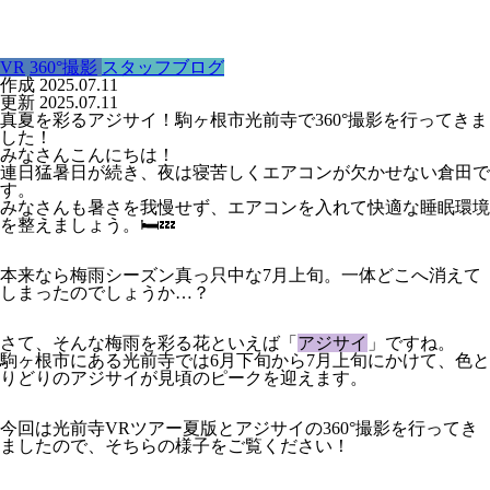
VR
360°撮影
スタッフブログ
作成
2025.07.11
更新
2025.07.11
真夏を彩るアジサイ！駒ヶ根市光前寺で360°撮影を行ってきま
した！
みなさんこんにちは！
連日猛暑日が続き、夜は寝苦しくエアコンが欠かせない倉田で
す。
みなさんも暑さを我慢せず、エアコンを入れて快適な睡眠環境
を整えましょう。🛏️💤
本来なら梅雨シーズン真っ只中な7月上旬。一体どこへ消えて
しまったのでしょうか…？
さて、そんな梅雨を彩る花といえば「
アジサイ
」ですね。
駒ヶ根市にある光前寺では6月下旬から7月上旬にかけて、色と
りどりのアジサイが見頃のピークを迎えます。
今回は光前寺VRツアー夏版とアジサイの360°撮影を行ってき
ましたので、そちらの様子をご覧ください！