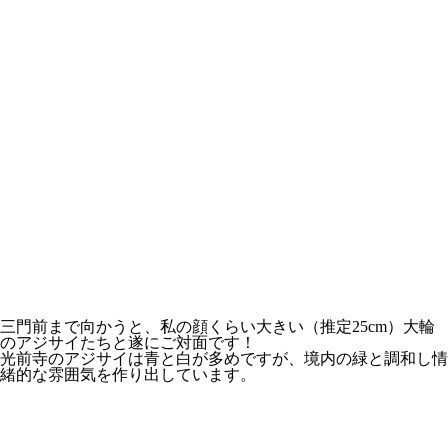
三門前まで向かうと、私の顔くらい大きい（推定25cm）大輪
のアジサイたちと遂にご対面です！
光前寺のアジサイは青と白が多めですが、境内の緑と調和し情
緒的な雰囲気を作り出しています。