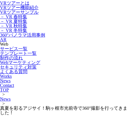
VRツアーとは
VRツアー機能紹介
VRツアーサンプル
－ VR 春特集
－ VR 夏特集
－ VR 秋特集
－ VR 冬特集
360°パノラマ活用事例
AR
Web
サービス一覧
テンプレート一覧
制作の流れ
Webマーケティング
セキュリティ対策
よくある質問
Works
News
Contact
TOP
>
News
>
真夏を彩るアジサイ！駒ヶ根市光前寺で360°撮影を行ってきま
した！