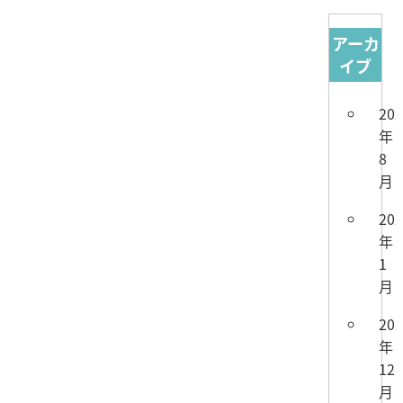
アーカ
イブ
20
年
8
月
20
年
1
月
20
年
12
月