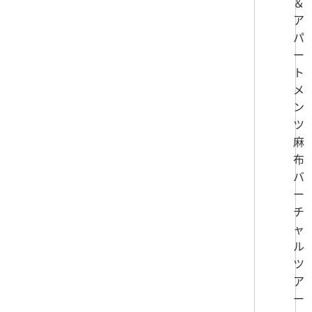
＆
ア
パ
ー
ト
メ
ン
ツ
麻
布
バ
ー
チ
ャ
ル
ツ
ア
ー