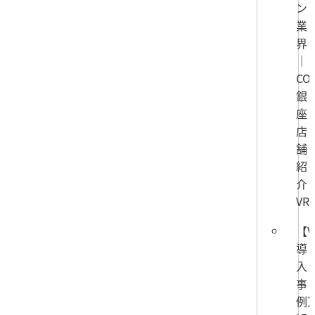
ン
業
界
｜
CO
銀
座
店
舗
紹
介
VR
【V
導
入
事
例