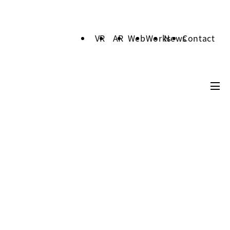
VR
AR
Web
Works
News
Contact