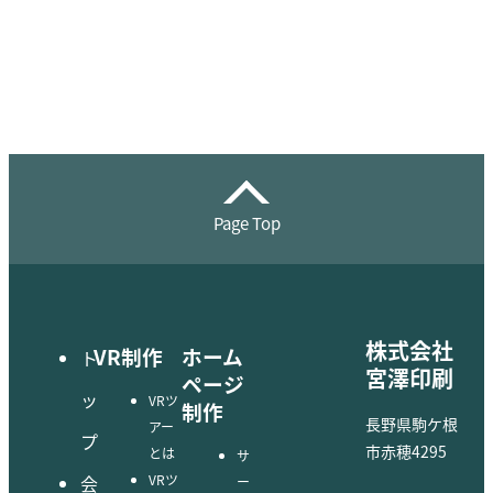
Page Top
株式会社
VR制作
ホーム
ト
宮澤印刷
ページ
ッ
VRツ
制作
長野県駒ケ根
アー
プ
市赤穂4295
とは
サ
会
VRツ
ー