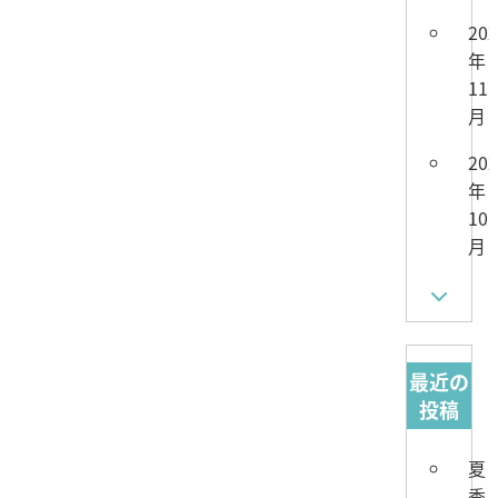
20
年
11
月
20
年
10
月
最近の
投稿
夏
季