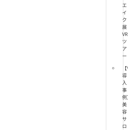
エ
イ
ク
展
VR
ツ
ア
ー
【V
導
入
事
例
美
容
サ
ロ