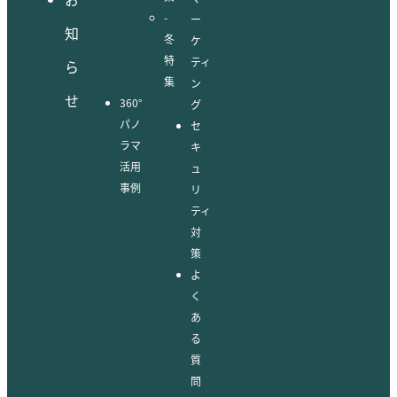
-
ー
知
冬
ケ
特
ティ
ら
集
ン
せ
360°
グ
パノ
セ
ラマ
キ
活用
ュ
事例
リ
ティ
対
策
よ
く
あ
る
質
問