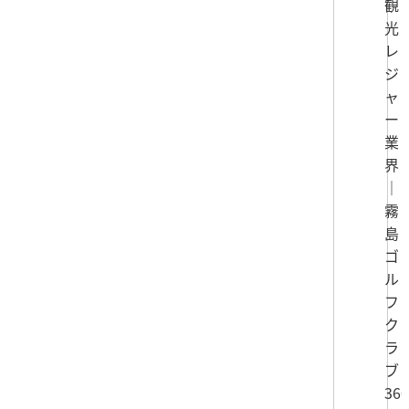
観
光
レ
ジ
ャ
ー
業
界
｜
霧
島
ゴ
ル
フ
ク
ラ
ブ
360