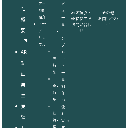
アー
ビ
社
機能
ス
360°撮影・
その他
紹介
一
VRに関する
お問い合わ
概
VRツ
お問い合わ
せ
覧
要
せ
アー
テ
サン
ン
プル
プ
AR
-
レ
春
ー
動
特
ト
集
画
一
-
覧
再
夏
制
特
作
生
集
の
実
-
流
秋
れ
績
特
Web
お
集
マ