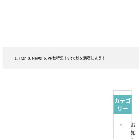
TOP
  >  
News
  >  
VR秋特集！VRで秋を満喫しよう！
カテゴ
リー
お
知