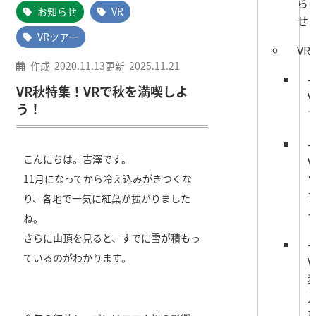
ら
お知らせ
VR
せ
VRツアー
VR
作成
2020.11.13
更新
2025.11.21
VR秋特集！VRで秋を満喫しよ
V
う！
T
こんにちは。吉澤です。
V
11月になってから冷え込みがきつくな
り、各地で一気に紅葉が拡がりました
ね。
さらに山頂を見ると、すでに雪が積もっ
ているのがわかります。
V