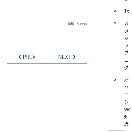
Te
ス
969
Views
タ
ッ
フ
ブ
PREV
NEXT
ロ
グ
パ
ソ
コ
ン
We
知
識