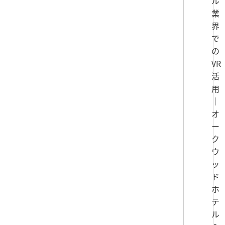
ル
業
界
で
の
VR
活
用
｜
オ
ー
ク
ウ
ッ
ド
ホ
テ
ル