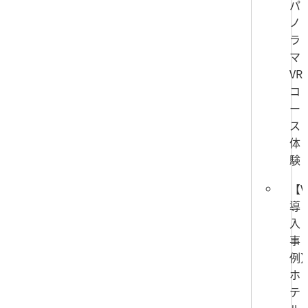
パ
ノ
ラ
マ
VR
コ
ー
ス
体
験
【V
導
入
事
例
ホ
テ