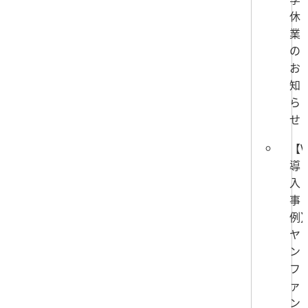
休
業
の
お
知
ら
せ
【V
導
入
事
例
ヤ
ン
フ
ァ
ン