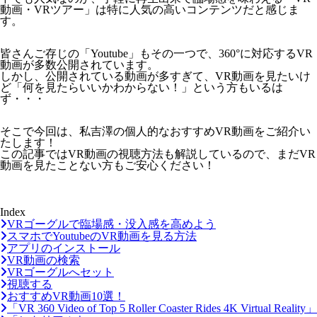
動画・VRツアー」は特に人気の高いコンテンツだと感じま
す。
皆さんご存じの「Youtube」もその一つで、360°に対応するVR
動画が多数公開されています。
しかし、公開されている動画が多すぎて、VR動画を見たいけ
ど「何を見たらいいかわからない！」という方もいるは
ず・・・
そこで今回は、私吉澤の個人的なおすすめVR動画をご紹介い
たします！
この記事ではVR動画の視聴方法も解説しているので、まだVR
動画を見たことない方もご安心ください！
Index
VRゴーグルで臨場感・没入感を高めよう
スマホでYoutubeのVR動画を見る方法
アプリのインストール
VR動画の検索
VRゴーグルへセット
視聴する
おすすめVR動画10選！
「VR 360 Video of Top 5 Roller Coaster Rides 4K Virtual Reality」