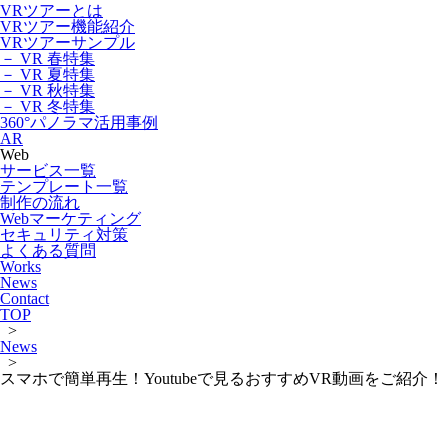
VRツアーとは
VRツアー機能紹介
VRツアーサンプル
－ VR 春特集
－ VR 夏特集
－ VR 秋特集
－ VR 冬特集
360°パノラマ活用事例
AR
Web
サービス一覧
テンプレート一覧
制作の流れ
Webマーケティング
セキュリティ対策
よくある質問
Works
News
Contact
TOP
>
News
>
スマホで簡単再生！Youtubeで見るおすすめVR動画をご紹介！