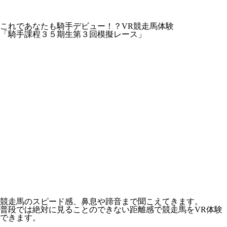
これであなたも騎手デビュー！？VR競走馬体験
「騎手課程３５期生第３回模擬レース」
競走馬のスピード感、鼻息や蹄音まで聞こえてきます。
普段では絶対に見ることのできない距離感で競走馬をVR体験
できます。