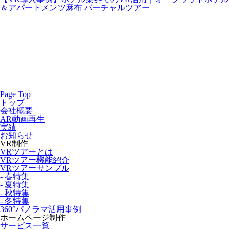
＆アパートメンツ麻布 バーチャルツアー
Page Top
トップ
会社概要
AR動画再生
実績
お知らせ
VR制作
VRツアーとは
VRツアー機能紹介
VRツアーサンプル
- 春特集
- 夏特集
- 秋特集
- 冬特集
360°パノラマ活用事例
ホームページ制作
サービス一覧