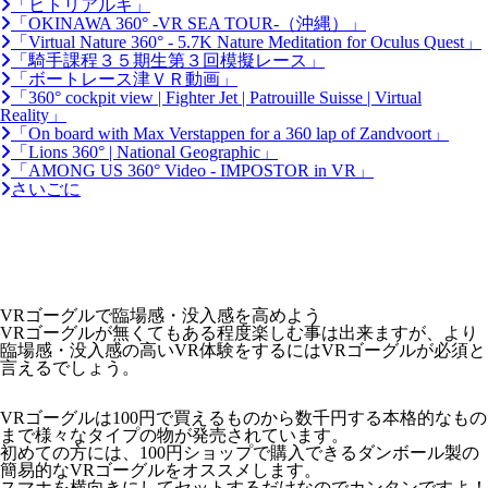
「ヒトリアルキ」
「OKINAWA 360° -VR SEA TOUR-（沖縄）」
「Virtual Nature 360° - 5.7K Nature Meditation for Oculus Quest」
「騎手課程３５期生第３回模擬レース」
「ボートレース津ＶＲ動画」
「360° cockpit view | Fighter Jet | Patrouille Suisse | Virtual
Reality」
「On board with Max Verstappen for a 360 lap of Zandvoort」
「Lions 360° | National Geographic」
「AMONG US 360° Video - IMPOSTOR in VR」
さいごに
VRゴーグルで臨場感・没入感を高めよう
VRゴーグルが無くてもある程度楽しむ事は出来ますが、より
臨場感・没入感の高いVR体験をするにはVRゴーグルが必須と
言えるでしょう。
VRゴーグルは100円で買えるものから数千円する本格的なもの
まで様々なタイプの物が発売されています。
初めての方には、100円ショップで購入できるダンボール製の
簡易的なVRゴーグルをオススメします。
スマホを横向きにしてセットするだけなのでカンタンですよ！