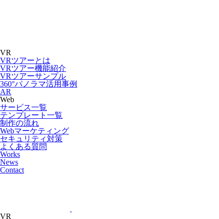
VR
VRツアーとは
VRツアー機能紹介
VRツアーサンプル
360°パノラマ活用事例
AR
Web
サービス一覧
テンプレート一覧
制作の流れ
Webマーケティング
セキュリティ対策
よくある質問
Works
News
Contact
VR