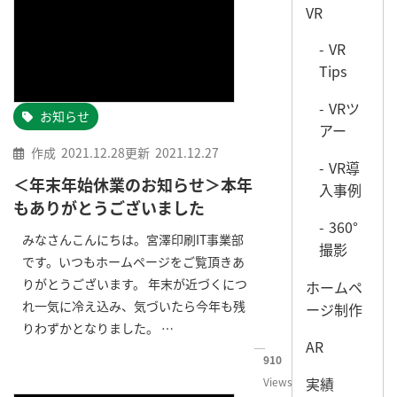
VR
VR
Tips
VRツ
お知らせ
アー
作成
2021.12.28
更新
2021.12.27
VR導
＜年末年始休業のお知らせ＞本年
入事例
もありがとうございました
360°
みなさんこんにちは。宮澤印刷IT事業部
撮影
です。いつもホームページをご覧頂きあ
りがとうございます。 年末が近づくにつ
ホームペ
れ一気に冷え込み、気づいたら今年も残
ージ制作
りわずかとなりました。 …
AR
910
実績
Views