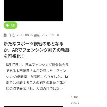
AR
作成
2021.08.27
更新
2025.09.18
新たなスポーツ観戦の形となる
か。ARでフェンシング剣先の軌跡
を可視化！
8月17日に、日本フェンシング協会前会長
である太田雄貴さんが公開した「フェン
シングAR動画」が話題になりました。 動
画では対戦する二人の剣先の軌跡が赤と
緑の点で表示され、人間の目では捉…
1,161
Views