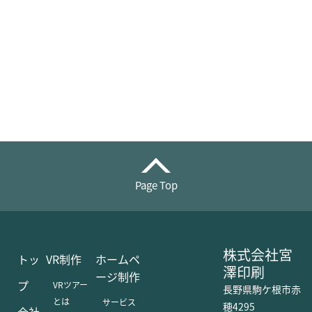
Page Top
株式会社宮
トッ
VR制作
ホームペ
澤印刷
ージ制作
プ
VRツアー
長野県駒ケ根市赤
とは
サービス
穂4295
会社