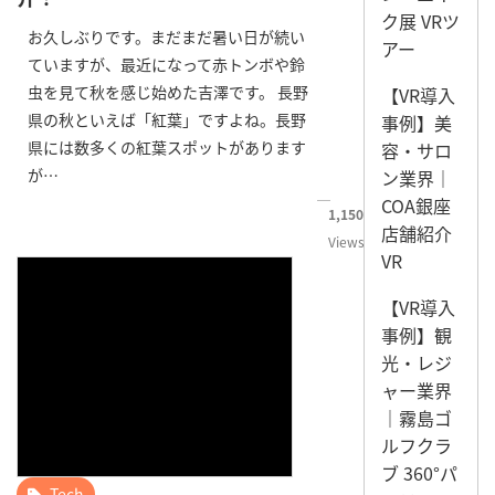
ク展 VRツ
お久しぶりです。まだまだ暑い日が続い
アー
ていますが、最近になって赤トンボや鈴
虫を見て秋を感じ始めた吉澤です。 長野
【VR導入
県の秋といえば「紅葉」ですよね。長野
事例】美
県には数多くの紅葉スポットがあります
容・サロ
が…
ン業界｜
COA銀座
1,150
店舗紹介
Views
VR
【VR導入
事例】観
光・レジ
ャー業界
｜霧島ゴ
ルフクラ
ブ 360°パ
Tech