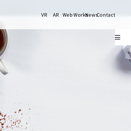
VR
AR
Web
Works
News
Contact