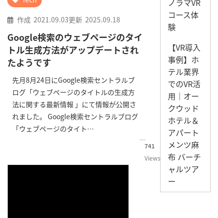
ノラマVR
コース体
作成
2021.09.03
更新
2025.09.18
験
Google検索のウェブページのタイ
【VR導入
トル生成方法がアップデートされ
事例】ホ
たようです
テル業界
先月8月24日にGoogle検索セントラルブ
でのVR活
ログ「ウェブページのタイトルの生成方
用｜オー
法に関する最新情報 」にて情報が公開さ
クウッド
れました。 Google検索セントラルブログ
ホテル＆
「ウェブページのタイト…
アパート
メンツ麻
741
布 バーチ
Views
ャルツア
ー